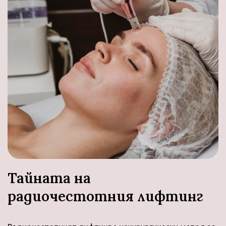
Тайната на
радиочестотния лифтинг