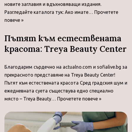
новите заглавия и вдъхновяващи издания.
Разгледайте каталога тук: Ако имате…
Прочетете
повече »
Пътят към естествената
красота: Treya Beauty Center
Благодарим сърдечно на actualno.com и sofialive.bg за
прекрасното представяне на Treya Beauty Center!
Пътят към естествената красота Сред градския шум и
ежедневната суета съществува едно специално
място – Treya Beauty…
Прочетете повече »