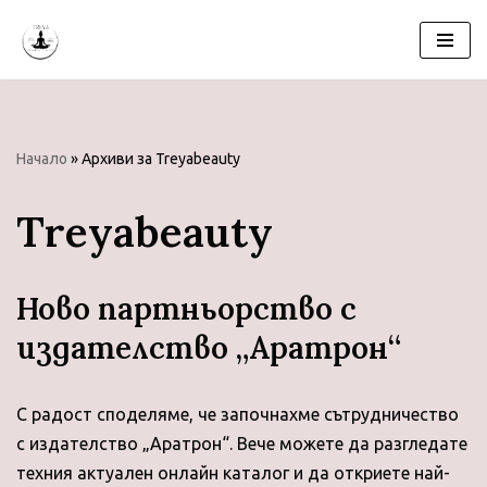
Продължете
към
съдържанието
Начало
»
Архиви за Treyabeauty
Treyabeauty
Новo партньорство с
издателство „Аратрон“
С радост споделяме, че започнахме сътрудничество
с издателство „Аратрон“. Вече можете да разгледате
техния актуален онлайн каталог и да откриете най-