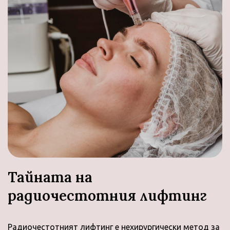
Тайната на
радиочестотния лифтинг
Радиочестотният лифтинг е нехирургически метод за