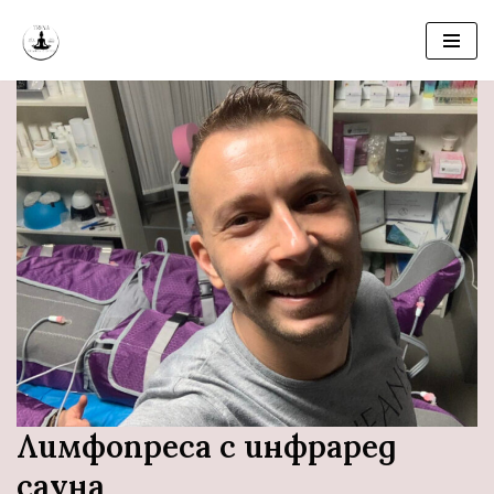
Продължете
към
съдържанието
Лимфопреса с инфраред
сауна