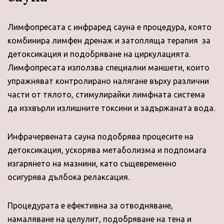
Лимфопресата с инфраред сауна е процедура, която
комбинира лимфен дренаж и затопляща терапия за
детоксикация и подобряване на циркулацията.
Лимфопресата използва специални маншети, които
упражняват контролирано налягане върху различни
части от тялото, стимулирайки лимфната система
да изхвърли излишните токсини и задържаната вода.
Инфрачервената сауна подобрява процесите на
детоксикация, ускорява метаболизма и подпомага
изгарянето на мазнини, като същевременно
осигурява дълбока релаксация.
Процедурата е ефективна за отводняване,
намаляване на целулит, подобряване на тена и