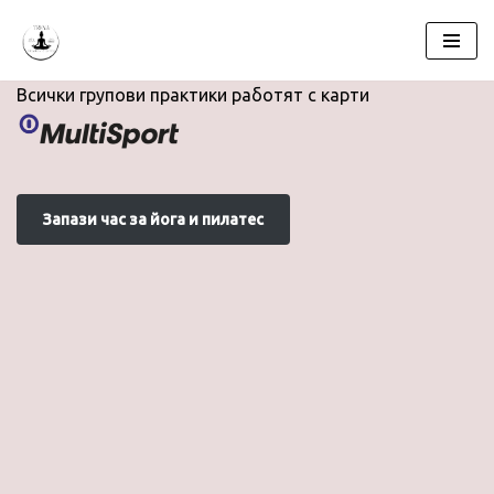
Продължете
към
Всички групови практики работят с карти
съдържанието
Запази час за йога и пилатес