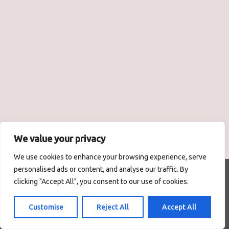
We value your privacy
We use cookies to enhance your browsing experience, serve
personalised ads or content, and analyse our traffic. By
Neve
| Задвижван от
WordPress
clicking "Accept All", you consent to our use of cookies.
Начало
Йога практики
Козметични услуги
Пилатес реформър
Контакти
За нас
Блог
Customise
Reject All
Accept All
Политика за поверителност